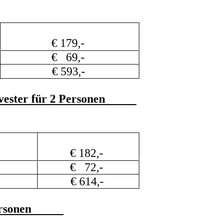
  € 179,- 
  €   69,- 
    € 593,- 
vester für 2 Personen 
  € 182,- 
  €   72,- 
    € 614,- 
rsonen  