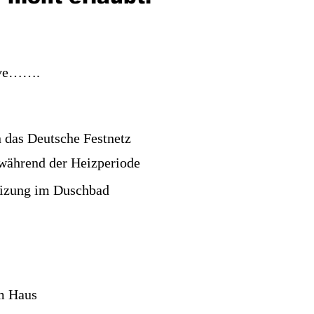
sive…….
n das Deutsche Festnetz
während der Heizperiode
eizung im Duschbad
em Haus